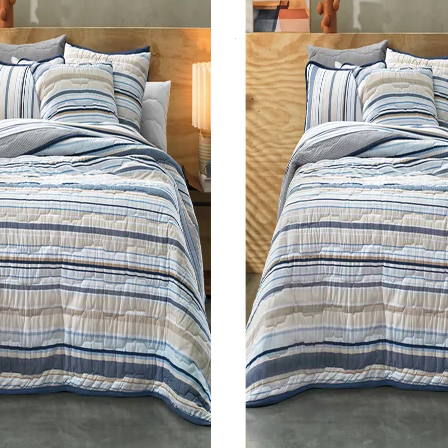
SKU 3723
R$ 165,56
0
R$ 149,00
no Pix
no Pix
onto)
( 10% de desconto)
0x
de R$
47,67
sem juros
ou
R$ 165,56
em
10x
de R$
16,56
sem juros
COMPRAR
COMPRAR