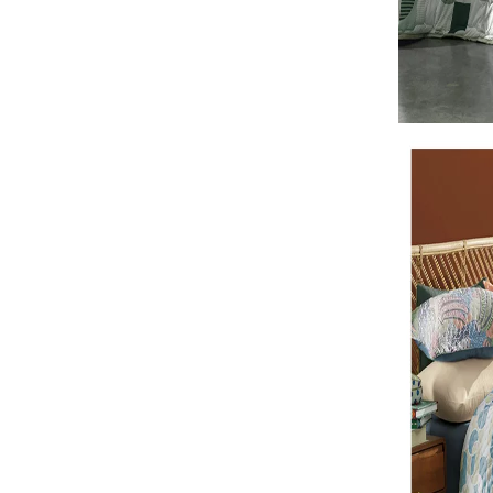
Roupa de Cama Sol
SKU 3749
R$ 332,22
R$ 299,0
( 10% de desc
ou
R$ 332,22
em
1