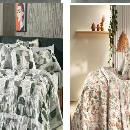
Queen
Roupa de Cama Solteiro
Jogo De Colcha Altenburg 3 Peças Malha 100% Algodao Horizons 2,60M X 2,40M
Jogo De Colcha Altenburg 2 Peças Malha 100% Algodao Horizons 1,70M X 2,40M
SKU 3730
R$ 332,22
0
R$ 299,00
no Pix
no Pix
onto)
( 10% de desconto)
0x
de R$
47,67
sem juros
ou
R$ 332,22
em
10x
de R$
33,22
sem juros
COMPRAR
COMPRAR