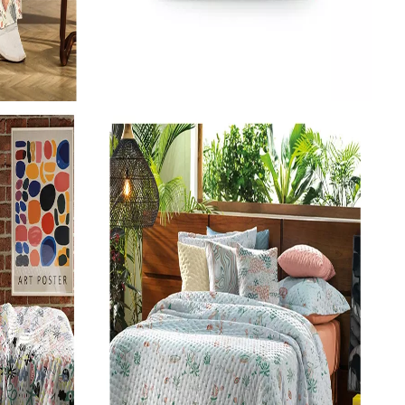
Roupa de Cama Casal
Jogo De Cama Altenburg 3 Peças Brisa 05 1,38M X 1,88M X 30CM
SKU 3764
R$ 143,33
R$ 129,00
no Pix
( 10% de desconto)
ou
R$ 143,33
em
10x
de R$
14,33
sem juros
COMPRAR