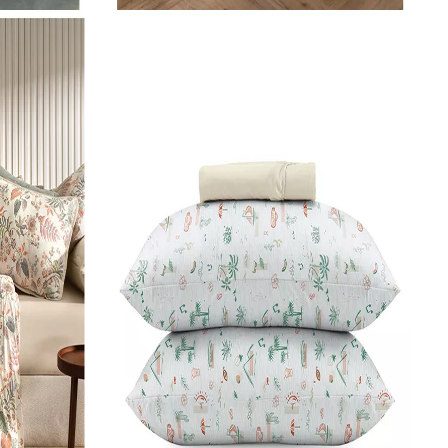
Roupa de Cama Solteiro
Jogo De Colcha Altenburg 2 Peças Toque Acetinado Uw Diamond Branco 1,80M X 2,40M
SKU 3739
R$ 254,44
R$ 229,00
no Pix
( 10% de desconto)
ou
R$ 254,44
em
10x
de R$
25,44
sem juros
COMPRAR