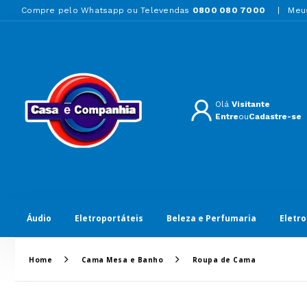
Compre pelo Whatsapp ou Televendas
0800 080 7000
Meu
Olá
Visitante
Entre
ou
Cadastre-se
Áudio
Eletroportáteis
Beleza e Perfumaria
Eletr
Home
Cama Mesa e Banho
Roupa de Cama