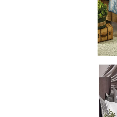
Roupa de Cama Ca
SKU 3731
R$ 354,44
R$ 319,00
( 10% de desc
ou
R$ 354,44
em
1