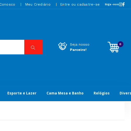
 Conosco
Meu Crediário
Entre ou cadastre-se
Siga-nos
0
Seja nosso
Parceiro!
Esporte e Lazer
Cama Mesa e Banho
Relógios
Diver