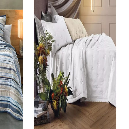
SKU 3725
R$ 421,11
R$ 379,00
no Pix
( 10% de desconto)
ou
R$ 421,11
em
10x
de R$
42,11
sem juros
COMPRAR