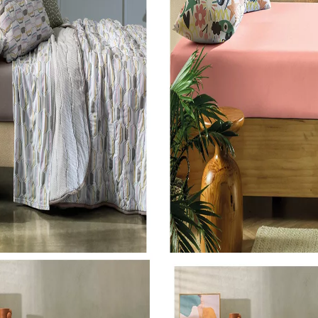
COMPRAR
COMPRAR
Queen
Roupa de Cama Queen
Jogo De Colcha Altenburg 3 Peças Malha 100% Algodao Full Jazz 2,60M X 2,40M
Jogo De Cama Altenburg 3 Peças Borogodo 03 1,58M X 1,98M X 35CM