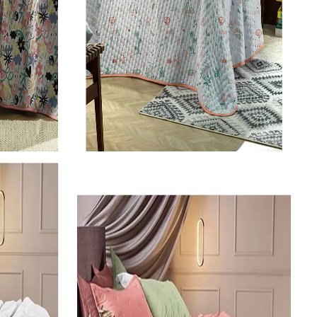
Roupa de Cama Queen
Jogo De Colcha Altenburg 3 Peças Malharia Brisa 05 2,60M X 2,40M
SKU 3733
R$ 398,89
R$ 359,00
no Pix
( 10% de desconto)
ou
R$ 398,89
em
10x
de R$
39,89
sem juros
COMPRAR