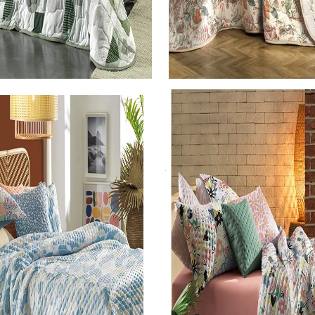
teiro
Roupa de Cama Solteiro
Jogo De Colcha Altenburg 2 Peças Malha 100% Algodao Dynamic 1,70M X 2,40M
Jogo De Colcha Altenburg 2 Peças Malha 100% Algodao Varanda 1,70M X 2,40M
SKU 3750
R$ 332,22
0
R$ 299,00
no Pix
no Pix
onto)
( 10% de desconto)
0x
de R$
33,22
sem juros
ou
R$ 332,22
em
10x
de R$
33,22
sem juros
COMPRAR
COMPRAR