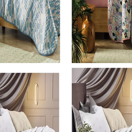
sal
Roupa de Cama Casal
Jogo De Colcha Altenburg 3 Peças Malharia Brisa 01 2,10M X 2,40M
Jogo De Colcha Altenburg 3 Peças Malharia Borogodo 03 2,10M X 2,40M
SKU 3732
R$ 354,44
R$ 319,00
no Pix
no Pix
onto)
( 10% de desconto)
0x
de R$
35,44
sem juros
ou
R$ 354,44
em
10x
de R$
35,44
sem juros
COMPRAR
COMPRAR