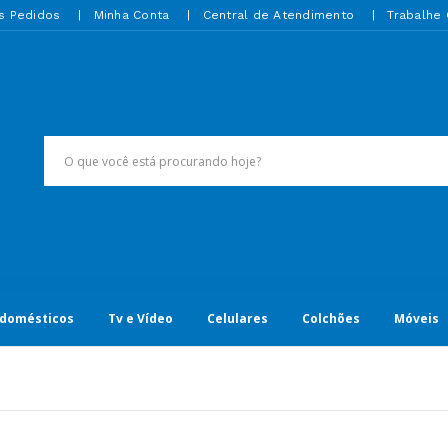
s Pedidos
Minha Conta
Central de Atendimento
Trabalhe
odomésticos
Tv e Vídeo
Celulares
Colchões
Móveis