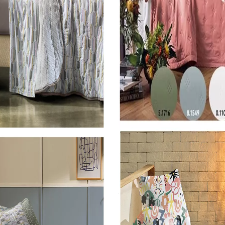
sal
Roupa de Cama Solteiro
Jogo De Colcha Altenburg 3 Peças Malha 100% Algodao Full Jazz 2,10M X 2,40M
Jogo De Colcha Altenburg 2 Peças Toque Acetinado Uw Diamond Rosa Magia 1,80M X 2,40M
SKU 3751
R$ 254,44
0
R$ 229,00
no Pix
no Pix
onto)
( 10% de desconto)
x
de R$
42,11
sem juros
ou
R$ 254,44
em
10x
de R$
25,44
sem juros