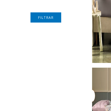
FILTRAR
Roupa de Cama Ca
SKU 3745
R$ 421,11
R$ 379,0
( 10% de desc
ou
R$ 421,11
em
10