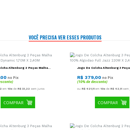
VOCÊ PRECISA VER ESSES PRODUTOS
lcha Altenburg 2 Peças Malha
Jogo De Colcha Altenburg 3 Peça
dao Dynamic 1,70M X 2,40M
100% Algodao Full Jazz 2,10M X 
,00
R$ 379,00
no Pix
no Pix
esconto)
(10% de desconto)
22
em
10x
de
R$ 33,22
sem juros
ou
R$ 421,11
em
10x
de
R$ 42,11
sem 
COMPRAR
COMPRAR
lcha Altenburg 3 Peças Malha
Jogo De Colcha Altenburg 2 Peç
dao Varanda 2,10M X 2,40M
100% Algodao Horizons 1,70M X 
,99
R$ 299,00
no Pix
no Pix