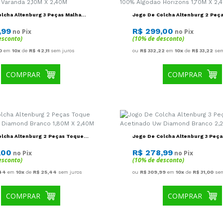
esconto)
(10% de desconto)
0
em
10x
de
R$ 42,11
sem juros
ou
R$ 332,22
em
10x
de
R$ 33,22
sem
COMPRAR
COMPRAR
olcha Altenburg 2 Peças Toque
Jogo De Colcha Altenburg 3 Peç
 Uw Diamond Branco 1,80M X
Acetinado Uw Diamond Branco 2,
2,40M
,00
R$ 278,99
no Pix
no Pix
esconto)
(10% de desconto)
44
em
10x
de
R$ 25,44
sem juros
ou
R$ 309,99
em
10x
de
R$ 31,00
sem
COMPRAR
COMPRAR
olcha Altenburg 2 Peças Toque
Jogo De Colcha Altenburg 3 Peça
 Uw Diamond Rosa Magia 1,80M X
Brisa 05 2,60M X 2,40M
,00
R$ 359,00
no Pix
no Pix
esconto)
(10% de desconto)
44
em
10x
de
R$ 25,44
sem juros
ou
R$ 398,89
em
10x
de
R$ 39,89
se