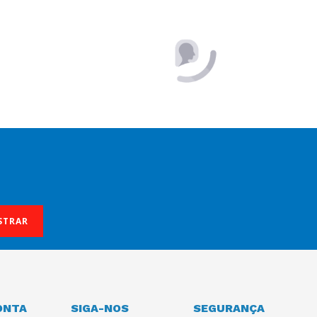
COMPRAR
STRAR
ONTA
SIGA-NOS
SEGURANÇA
os
o
tro