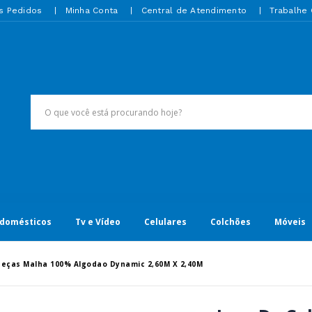
s Pedidos
Minha Conta
Central de Atendimento
Trabalhe
odomésticos
Tv e Vídeo
Celulares
Colchões
Móveis
Peças Malha 100% Algodao Dynamic 2,60M X 2,40M