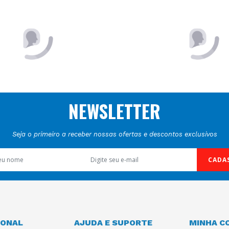
COMPRAR
COMPRAR
NEWSLETTER
Seja o primeiro a receber nossas ofertas e descontos exclusivos
CADA
IONAL
AJUDA E SUPORTE
MINHA C
Guia de Segurança
Meus Pedid
ivacidade
Garantia Estendida
Meu Crediári
osco
Direito de Arrependimento
Editar Cadas
dições Gerais
Trocas e Devoluções
rceiro
Perguntas Frequentes