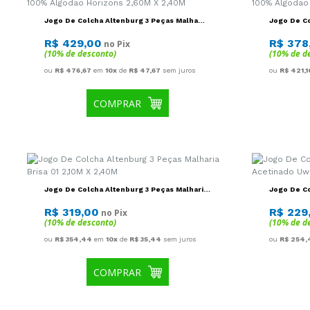
(10% de desconto)
(10% de d
ou
R$ 476,67
em
10x
de
R$ 47,67
sem juros
ou
R$ 421,1
COMPRAR
Jogo De Colcha Altenburg 3 Peças Malharia
Jogo De C
Brisa 01 2,10M X 2,40M
Acetinado
2,40M
R$ 319,00
R$ 229
no Pix
(10% de desconto)
(10% de d
ou
R$ 354,44
em
10x
de
R$ 35,44
sem juros
ou
R$ 254,
COMPRAR
Jogo De Colcha Altenburg 3 Peças Toque
Jogo De C
Acetinado Uw Diamond Rosa Magia 2,50M X
Acetinado
2,40M
2,40M
R$ 298,99
R$ 229
no Pix
(10% de desconto)
(10% de d
ou
R$ 332,21
em
10x
de
R$ 33,22
sem juros
ou
R$ 254,