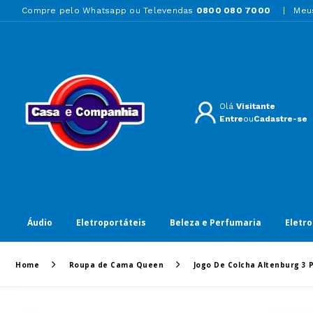
Compre pelo Whatsapp ou Televendas
0800 080 7000
Meu
Olá
Visitante
Entre
ou
Cadastre-se
Áudio
Eletroportáteis
Beleza e Perfumaria
Eletr
Home
Roupa de Cama Queen
Jogo De Colcha Altenburg 3 