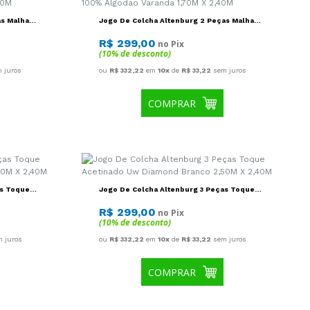
(10% de desconto)
 juros
ou
R$ 332,22
em
10x
de
R$ 33,22
sem juros
COMPRAR
as Toque
Jogo De Colcha Altenburg 3 Peças Toque
20M X
Acetinado Uw Diamond Branco 2,50M X
2,40M
R$ 299,00
no Pix
(10% de desconto)
 juros
ou
R$ 332,22
em
10x
de
R$ 33,22
sem juros
COMPRAR
s Malharia
Jogo De Colcha Altenburg 3 Peças Malharia
Borogodo 03 2,10M X 2,40M
R$ 319,00
no Pix
(10% de desconto)
m juros
ou
R$ 354,44
em
10x
de
R$ 35,44
sem juros