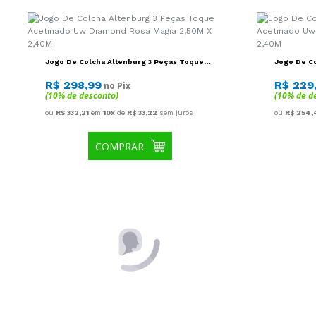
COMPRAR
Jogo De Cama Altenburg 3 Peças Brisa 05
Jogo De C
1,38M X 1,88M X 30CM
03 1,58M X
R$ 128,99
R$ 149
no Pix
(10% de desconto)
(10% de d
ou
R$ 143,32
em
10x
de
R$ 14,33
sem juros
ou
R$ 165,5
COMPRAR
Saia Box Altenburg Queen Petit Poa
Travesseir
Ultrawave 158x198x35 - Branco
Branco
R$ 68,99
R$ 59,
no Pix
(10% de desconto)
(10% de d
ou
R$ 76,66
em
10x
de
R$ 7,67
sem juros
ou
R$ 65,56