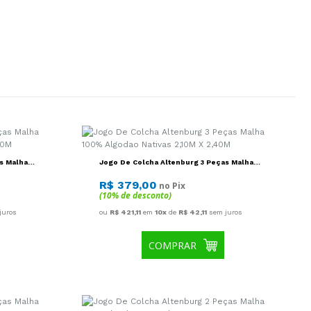
s Malha
Jogo De Colcha Altenburg 3 Peças Malha
2,40M
100% Algodao Nativas 2,10M X 2,40M
R$ 379,00
no Pix
(10% de desconto)
juros
ou
R$ 421,11
em
10x
de
R$ 42,11
sem juros
COMPRAR
as Malha
Jogo De Colcha Altenburg 2 Peças Malha
2,40M
100% Algodao Varanda 1,70M X 2,40M
R$ 299,00
no Pix