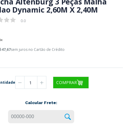
lcha Altenburg 3 Peças Malha
ao Dynamic 2,60M X 2,40M
0.0
0.0
ix
$
47,67
sem juros no Cartão de Crédito
COMPRAR
ntidade
Calcular Frete: