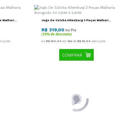
COMPRAR
 Dueto
Protetor Colchao Queen Altenburg
ranco -
Impermevial Com Elastico Toque Acetinado
158x198x50 - Branco
R$ 79,00
no Pix
(10% de desconto)
uros
ou
R$ 87,78
em
10x
de
R$ 8,78
sem juros
COMPRAR
a
Travesseiro Altenburg 100 Anos Toque
Aveludado, Branco, 48Cmx68Cm
R$ 18,90
no Pix
(10% de desconto)
uros
ou
R$ 21,00
em
10x
de
R$ 2,10
sem juros