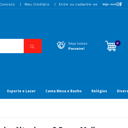
 Conosco
Meu Crediário
Entre ou cadastre-se
Siga-nos
0
Seja nosso
Parceiro!
Esporte e Lazer
Cama Mesa e Banho
Relógios
Diver