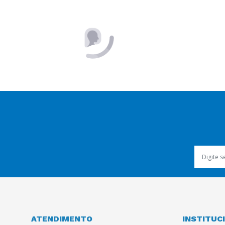
COMPRAR
ATENDIMENTO
INSTITUC
Contate-nos
Quem Somos
Política de Pr
Trabalhe Con
0800 080 7000
Termos e Con
Seja Nosso Pa