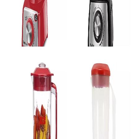
Liquidificador
Liquidificador
Liquidificador Mondial L1000 RI Com Filtro, 12 velocidades 1000W - Vermelho/Inox
Liquidificador Mondial L-1200 BI 220V/60Hz Preto
SKU 2448
SKU 3450
R$ 183,33
R$ 218,89
R$ 165,00
R$ 197,00
no Pix
no Pix
( 10% de desconto)
( 10% de desconto)
ou
R$ 183,33
em
10x
de R$
18,33
ou
R$ 218,89
em
10x
de R$
21,89
sem juros
sem juros
COMPRAR
COMPRAR