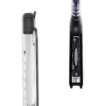
ou
R$ 132,22
em
10x
de R$
13,22
ou
R$ 132,22
em
10x
de R$
13,22
sem juros
sem juros
COMPRAR
COMPRAR