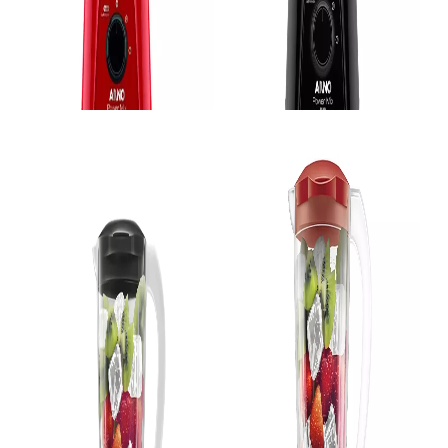
Liquidificador
Liquidificador
Liquidificador Black E Decker Jarra De Vidro 700W - 220V
Liquidificador Mondial Ultra Facility Power, 2 Velocidades, 550W, Preto, 220V - L-29 6800-02
SKU 4440
SKU 4545
R$ 398,89
R$ 117,78
R$ 359,00
R$ 99,00
no Pix
no Pix
( 10% de desconto)
( 10% de desconto)
ou
R$ 398,89
em
10x
de R$
39,89
ou
R$ 110,00
em
10x
de R$
11,00
sem juros
sem juros
Liquidificador
Liquidificador
Liquidificador Arno Power Mix LQ11 500W Vm - Vermelho
Liquidificador Arno Power Mix LQ10 550W, 220V - Preto
COMPRAR
COMPRAR
SKU 1659
SKU 2487
R$ 132,22
R$ 132,22
R$ 119,00
R$ 119,00
no Pix
no Pix
( 10% de desconto)
( 10% de desconto)
ou
R$ 132,22
em
10x
de R$
13,22
ou
R$ 132,22
em
10x
de R$
13,22
sem juros
sem juros
Produto Indisponível
COMPRAR
AVISE-ME