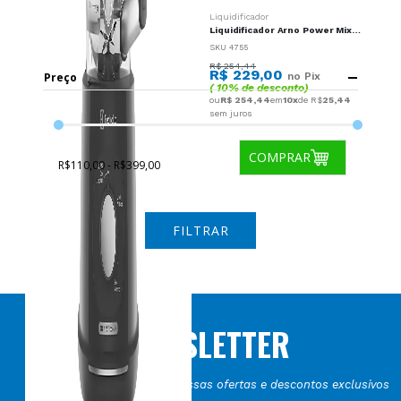
Liquidificador
Liquidificador
Liquidificador Arno Power Mix Limpa Facil 700W 15 Velocidades Vermelho - 220V
Liquidificador Arno Power Mix Limpa Facil 700W 15 Velocidades Preto - 220V
SKU 4754
SKU 4755
R$ 254,44
R$ 254,44
R$ 229,00
R$ 229,00
Preço
no Pix
no Pix
( 10% de desconto)
( 10% de desconto)
ou
R$ 254,44
em
10x
de R$
25,44
ou
R$ 254,44
em
10x
de R$
25,44
sem juros
sem juros
COMPRAR
COMPRAR
R$110,00 - R$399,00
FILTRAR
NEWSLETTER
Seja o primeiro a receber nossas ofertas e descontos exclusivos