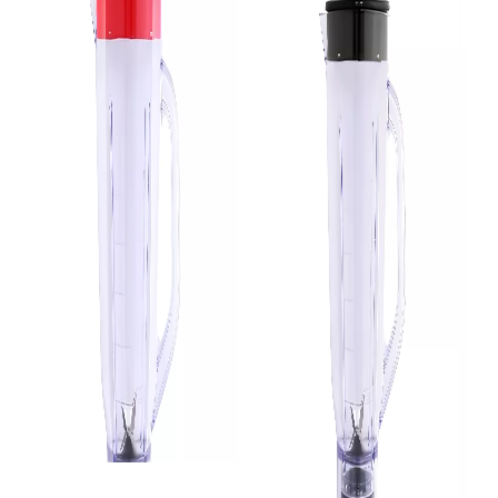
Liquidificador
Liquidificador
Liquidificador Arno Power Mix 2.4L 700W 220V 3 Velocidades LQ18/19 - Vermelho
Liquidificador Arno Power Mix 2.4L 700W 220V 3 Velocidades LQ18/19 - Preto
SKU 4764
SKU 4765
R$ 132,22
R$ 132,22
R$ 119,00
R$ 119,00
no Pix
no Pix
( 10% de desconto)
( 10% de desconto)