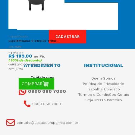
CADASTRAR
Liquidificador
Liquidificador Eletrolux Triforce 1000W 2.7L 5V 4610AVBR502 - Cinza
SKU 5069
R$ 210,00
R$ 189,00
no Pix
( 10% de desconto)
ATENDIMENTO
INSTITUCIONAL
ou
R$ 210,00
em
10x
de R$
21,00
sem juros
Contate-nos
Quem Somos
COMPRAR
Política de Privacidade
Trabalhe Conosco
0800 080 7000
Termos e Condições Gerais
Seja Nosso Parceiro
0800 080 7000
contato@casaecompanhia.com.br