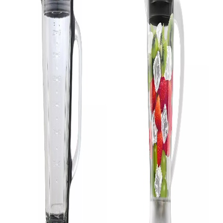
COMPRAR
COMPRAR
Liquidificador
Liquidificador Agratto Forza LQLF-02 Preto Leitoso 1,5L 850W - 220V
Liquidificador
SKU 4031
Liquidificador Mondial Pratic Power Branco - L-97-W 220V/60Hz
R$ 110,00
SKU 4066
R$ 99,00
no Pix