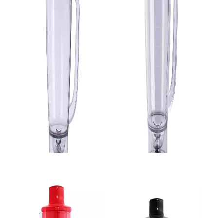
Liquidificador
Liquidificador
Liquidificador Mondial L-550, 220V - Preto
Liquidificador Mondial L-550 220V - Vermelho
SKU 2554
SKU 3088
R$ 117,78
R$ 117,78
R$ 99,00
R$ 99,00
no Pix
no Pix
( 10% de desconto)
( 10% de desconto)
ou
R$ 110,00
em
10x
de R$
11,00
ou
R$ 110,00
em
10x
de R$
11,00
sem juros
sem juros
COMPRAR
COMPRAR