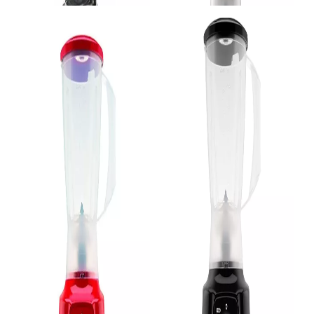
( 10% de desconto)
R$ 154,44
R$ 139,00
no Pix
ou
R$ 110,00
em
10x
de R$
11,00
( 10% de desconto)
sem juros
ou
R$ 154,44
em
10x
de R$
15,44
sem juros
COMPRAR
Produto Indisponível
AVISE-ME