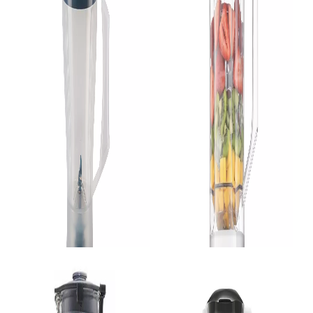
Liquidificador
Liquidificador
Liquidificador Mondial Turbo L-900 FR Copo 2,7L - Vermelho Com Filtro 05 Velocidades 900W
Liquidificador Agratto Forza ALIQ02N-02 Vermelhor Copo PP 1,5L 850W - 220V
SKU 822
SKU 3999
R$ 176,67
R$ 110,00
R$ 159,00
R$ 99,00
no Pix
no Pix
( 10% de desconto)
( 10% de desconto)
ou
R$ 176,67
em
10x
de R$
17,67
ou
R$ 110,00
em
10x
de R$
11,00
sem juros
sem juros