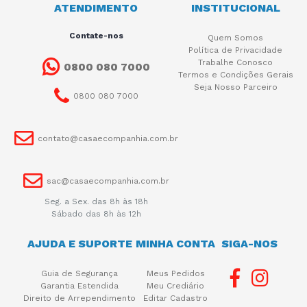
ATENDIMENTO
INSTITUCIONAL
Contate-nos
Quem Somos
Política de Privacidade
Trabalhe Conosco
0800 080 7000
Termos e Condições Gerais
Seja Nosso Parceiro
0800 080 7000
contato@casaecompanhia.com.br
sac@casaecompanhia.com.br
Seg. a Sex. das 8h às 18h
Sábado das 8h às 12h
AJUDA E SUPORTE
MINHA CONTA
SIGA-NOS
Guia de Segurança
Meus Pedidos
Garantia Estendida
Meu Crediário
Direito de Arrependimento
Editar Cadastro