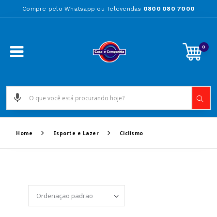
Compre pelo Whatsapp ou Televendas
0800 080 7000
0
Home
Esporte e Lazer
Ciclismo
Set Ascending Directi