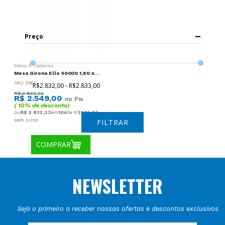
Preço
Mesa 6 Cadeiras
Mesa Girona Ello 50000 1,80 x 1,00 Canto Moeda - Mel/Off White
SKU 3562
R$2.832,00 - R$2.833,00
R$ 2.832,22
R$ 2.549,00
no Pix
( 10% de desconto)
ou
R$ 2.832,22
em
10x
de R$
283,22
sem juros
FILTRAR
COMPRAR
NEWSLETTER
Seja o primeiro a receber nossas ofertas e descontos exclusivos