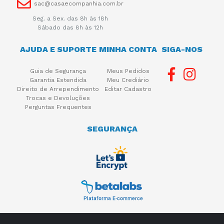
sac@casaecompanhia.com.br
Seg. a Sex. das 8h às 18h
Sábado das 8h às 12h
AJUDA E SUPORTE
MINHA CONTA
SIGA-NOS
Guia de Segurança
Meus Pedidos
Garantia Estendida
Meu Crediário
Direito de Arrependimento
Editar Cadastro
Trocas e Devoluções
Perguntas Frequentes
SEGURANÇA