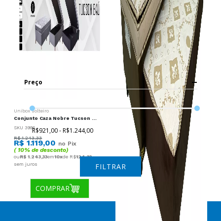
Preço
Unibox solteiro
Conjunto Caza Nobre Tucson Unibox Bau Mola 88x188 Solteiro
SKU 3996
R$921,00 - R$1.244,00
R$ 1.243,33
R$ 1.119,00
no Pix
( 10% de desconto)
ou
R$ 1.243,33
em
10x
de R$
124,33
sem juros
FILTRAR
COMPRAR