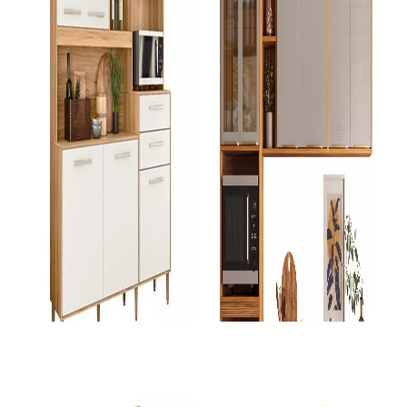
Produto Indisponível
COMPRAR
AVISE-ME
Cozinha Modulada
Kit Cozinha Nicioli Salsa Pta Fechada - Freijo/Off White Cristal