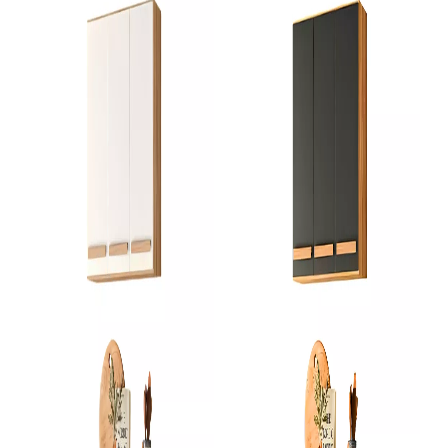
SKU 3587
R$ 1.065,56
R$ 959,00
no Pix
( 10% de desconto)
ou
R$ 1.065,56
em
10x
de R$
106,56
sem juros
COMPRAR
Cozinha Modulada
Cozinha Modular Demobile Plena 04 - Cinamon/Nude Prime TX
SKU 4908