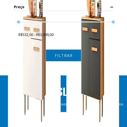
R$ 2.776,67
R$ 2.499,00
Preço
no Pix
( 10% de desconto)
ou
R$ 2.776,67
em
10x
de R$
277,67
sem juros
COMPRAR
R$532,00 - R$3.999,00
FILTRAR
NEWSLETTER
Seja o primeiro a receber nossas ofertas e descontos exclusivos