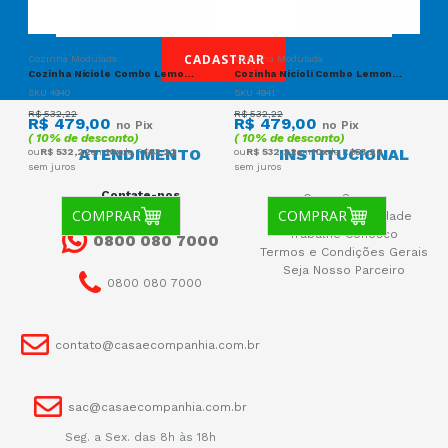
CADASTRAR
Cozinha Modulada
Cozinha Modulada
Cozinha Niciole Combo Lemon - Freijo/Off white cristal
Cozinha Nicioli Combo Lemon - Freijo/Chumbo
SKU 4940
SKU 4941
R$ 532,22
R$ 532,22
R$ 479,00
R$ 479,00
no Pix
no Pix
( 10% de desconto)
( 10% de desconto)
ATENDIMENTO
INSTITUCIONAL
ou
R$ 532,22
em
10x
de R$
53,22
ou
R$ 532,22
em
10x
de R$
53,22
sem juros
sem juros
Contate-nos
Quem Somos
COMPRAR
COMPRAR
Política de Privacidade
Trabalhe Conosco
0800 080 7000
Termos e Condições Gerais
Seja Nosso Parceiro
0800 080 7000
contato@casaecompanhia.com.br
sac@casaecompanhia.com.br
Seg. a Sex. das 8h às 18h