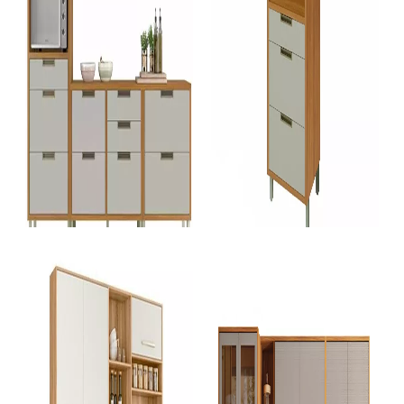
Cozinha Modulada
Cozinha Modulada
Cozinha Nesher Completa Imperatriz com Balcão, 5 Peças, 7 Portas - Freijó/Off White
Paneleiro Nesher 2 Portas 3 Gavetas Forno Nesher Imperatriz 70Cm 100% MDF - Freijo-Off White
SKU 3038
SKU 3484
R$ 3.998,89
R$ 1.132,22
R$ 3.599,00
R$ 1.019,00
no Pix
no Pix
( 10% de desconto)
( 10% de desconto)
ou
R$ 3.998,89
em
10x
de R$
399,89
ou
R$ 1.132,22
em
10x
de R$
113,22
sem juros
sem juros