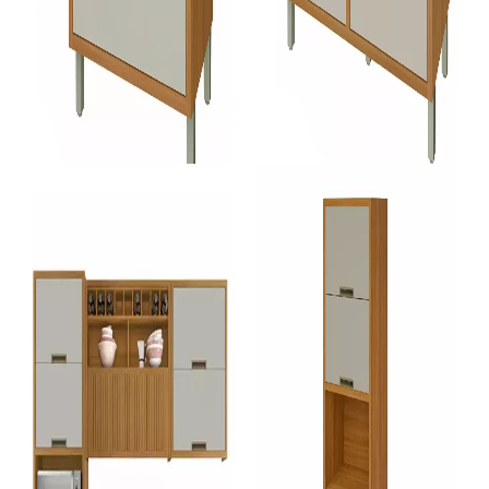
Cozinha Modulada
Cozinha Modulada
Balcao Nesher 1 Porta 1 Gaveta Nesher Imperatriz 80Cm 100% MDF - Freijo-Off White
Balcao Nesher 1 Porta 4 Gavetas Imperatriz 120Cm 100% MDF - Freijo-Off White
SKU 3488
SKU 3487
R$ 610,00
R$ 1.098,89
R$ 549,00
R$ 989,00
no Pix
no Pix
( 10% de desconto)
( 10% de desconto)
ou
R$ 610,00
em
10x
de R$
61,00
ou
R$ 1.098,89
em
10x
de R$
109,89
sem juros
sem juros
Produto Indisponível
COMPRAR
AVISE-ME