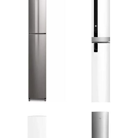
Geladeira / Refrigerador Duplex
Geladeira / Refrigerador Duplex
Geladeira / Refrigerador Consul 455L 2P F.FREE INVERTER CRM53MBBNA Branco 220 Volts
Geladeira / Refrigerador Consul 333L 2P F. FREE CLASSE A CRM40MKBNA Platinum 220 Volts
SKU 4707
SKU 4709
R$ 4.332,22
R$ 3.332,22
R$ 3.899,00
R$ 2.999,00
no Pix
no Pix
( 10% de desconto)
( 10% de desconto)
ou
R$ 4.332,22
em
10x
de R$
433,22
ou
R$ 3.332,22
em
10x
de R$
333,22
sem juros
sem juros
Geladeira / Refrigerador Duplex
Geladeira/Refrigerador Electrolux 490L 2P Inverter Frost Free Bottom Ib7 Inox - 220Volts
Produto Indisponível
COMPRAR
SKU 3658