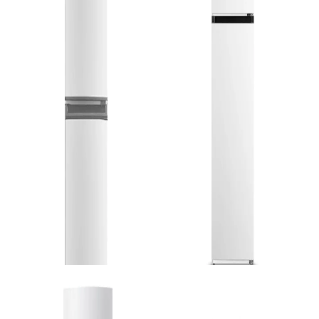
Geladeira / Refrigerador Duplex
Geladeira / Refrigerador Duplex
Geladeira/Refrigerador Midea Duplex 425L Frost Free Branco 220 Volts - MD-RT572EVD012
Geladeira / Refrigerador Consul, Inverter, Frost Free, 377L, 220V, Branco - CRM44MB
SKU 4095
SKU 4503
R$ 4.221,11
R$ 3.665,56
R$ 2.999,00
R$ 2.999,00
no Pix
no Pix
( 10% de desconto)
( 10% de desconto)
ou
R$ 3.332,22
em
10x
de R$
333,22
ou
R$ 3.332,22
em
10x
de R$
333,22
sem juros
sem juros
Geladeira / Refrigerador Duplex