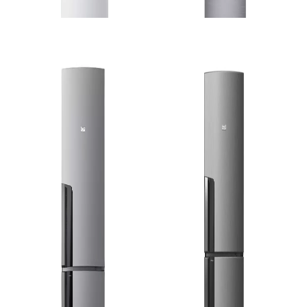
SKU 4506
R$ 2.665,56
R$ 2.399,00
no Pix
( 10% de desconto)
ou
R$ 2.665,56
em
10x
de R$
266,56
sem juros
COMPRAR